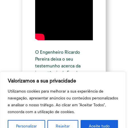
O Engenheiro Ricardo
Pereira deixa o seu
testemunho acerca da
importância da Escola
Superior Agrária de Viseu
Valorizamos a sua privacidade
para o seu crescimento
Utilizamos cookies para melhorar a sua experiência de
profissional! Licenciado em
navegação, apresentar anúncios ou conteúdos personalizados
Engenharia alimentar 2013
e analisar o nosso tráfego. Ao clicar em "Aceitar Todos",
pela ESAV!
concorda com a utilização de cookies.
Outros
Personalizar
Rejeitar
Aceite tudo