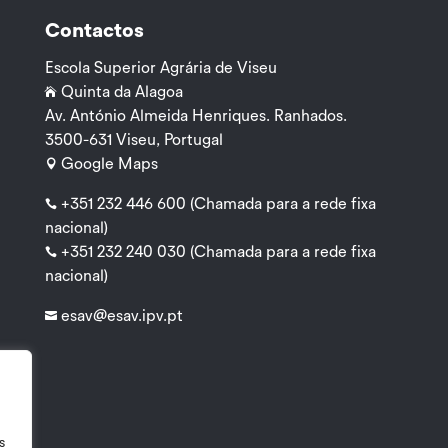
Contactos
Escola Superior Agrária de Viseu
Quinta da Alagoa

Av. António Almeida Henriques. Ranhados.
3500-631 Viseu, Portugal
Google Maps

+351 232 446 600
(Chamada para a rede fixa

nacional)
+351 232 240 030
(Chamada para a rede fixa

nacional)
esav@esav.ipv.pt

s