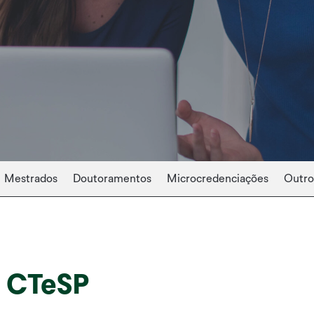
Mestrados
Doutoramentos
Microcredenciações
Outro
s CTeSP