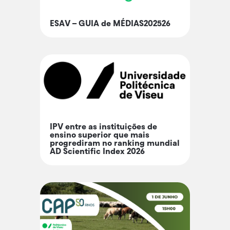
m
ESAV – GUIA de MÉDIAS202526
a
ç
õ
e
s
IPV entre as instituições de
ensino superior que mais
progrediram no ranking mundial
AD Scientific Index 2026