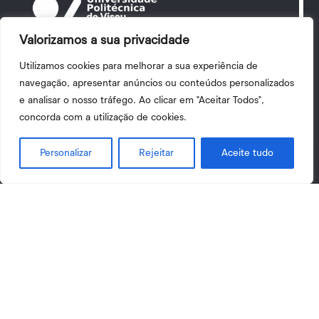
Valorizamos a sua privacidade
Utilizamos cookies para melhorar a sua experiência de
navegação, apresentar anúncios ou conteúdos personalizados
e analisar o nosso tráfego. Ao clicar em "Aceitar Todos",
Contactos
concorda com a utilização de cookies.
Escola Superior Agrária de Viseu
Personalizar
Rejeitar
Aceite tudo
Quinta da Alagoa

Av. António Almeida Henriques. Ranhados.
3500-631 Viseu, Portugal
Google Maps

+351 232 446 600
(Chamada para a rede fixa nacional)

+351 232 240 030
(Chamada para a rede fixa nacional)

esav@esav.ipv.pt

UPViseu