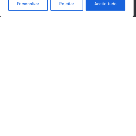
Personalizar
Rejeitar
Aceite tudo
Contactos
Escola Superior Agrária de Viseu
Quinta da Alagoa

Av. António Almeida Henriques. Ranhados.