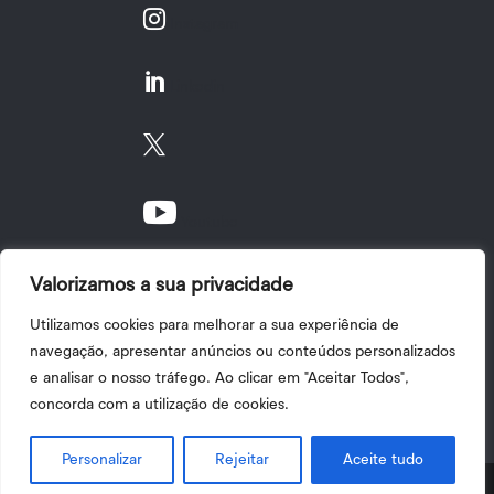

Instagram

Linkedin


Youtube
Valorizamos a sua privacidade
Utilizamos cookies para melhorar a sua experiência de
navegação, apresentar anúncios ou conteúdos personalizados
e analisar o nosso tráfego. Ao clicar em "Aceitar Todos",
Política de Privacidade
|
Termos e Condições
|
concorda com a utilização de cookies.
Sugestões, Elogios e Reclamações
| 2025 © Copyright
I.P.V.
Personalizar
Rejeitar
Aceite tudo
Share This