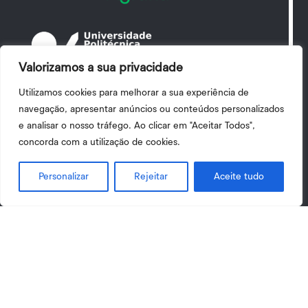
Valorizamos a sua privacidade
Utilizamos cookies para melhorar a sua experiência de
navegação, apresentar anúncios ou conteúdos personalizados
e analisar o nosso tráfego. Ao clicar em "Aceitar Todos",
Contactos
concorda com a utilização de cookies.
Escola Superior Agrária de Viseu
Personalizar
Rejeitar
Aceite tudo
Quinta da Alagoa

Av. António Almeida Henriques. Ranhados.
3500-631 Viseu, Portugal
Google Maps

+351 232 446 600
(Chamada para a rede fixa nacional)

+351 232 240 030
(Chamada para a rede fixa nacional)

esav@esav.ipv.pt
